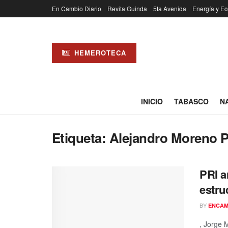
En Cambio Diario
Revita Guinda
5ta Avenida
Energía y Ec
HEMEROTECA
INICIO
TABASCO
N
Etiqueta:
Alejandro Moreno 
PRI a
estru
BY
ENCAM
, Jorge 