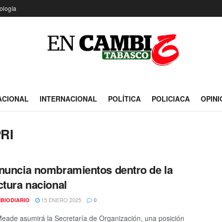
ología
ACIONAL
INTERNACIONAL
POLÍTICA
POLICIACA
OPINI
PRI
nuncia nombramientos dentro de la
ctura nacional
15 ENERO 2025
BIODIARIO
0
Meade asumirá la Secretaría de Organización, una posición