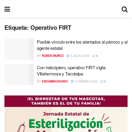
Etiqueta:
Operativo FIRT
Posible vínculo entre los atentados al párroco y al
agente estatal
BY
RUBÉN MUÑOZ
5 JULIO 2025
0
Con helicóptero, operativo FIRT vigila
Villahermosa y Tacotalpa
BY
ENCAMBIODIARIO
15 MARZO 2025
0