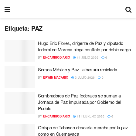
Etiqueta:
PAZ
Hugo Eric Flores, dirigente de Paz y diputado
federal de Morena niega conflicto por doble cargo
BY
ENCAMBIODIARIO
14 JULIO 2026
0
Somos México y Paz, la basura reciclada
BY
ERWIN MACARIO
3 JULIO 2026
0
Sembradores de Paz federales se suman a
Jornada de Paz impulsada por Gobierno del
Pueblo
BY
ENCAMBIODIARIO
18 FEBRERO 2026
0
Obispo de Tabasco descarta marcha por la paz
como en Cuernavaca