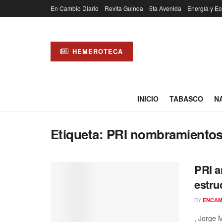
En Cambio Diario
Revita Guinda
5ta Avenida
Energía y Ec
HEMEROTECA
INICIO
TABASCO
N
Etiqueta:
PRI nombramientos
PRI a
estru
BY
ENCAM
, Jorge 