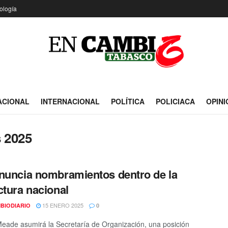
ología
ACIONAL
INTERNACIONAL
POLÍTICA
POLICIACA
OPINI
 2025
nuncia nombramientos dentro de la
ctura nacional
15 ENERO 2025
BIODIARIO
0
Meade asumirá la Secretaría de Organización, una posición