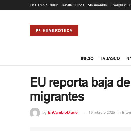
En Cambio Diario
Revita Guinda
5ta Avenida
Energía y Ec
HEMEROTECA
INICIO
TABASCO
N
EU reporta baja de
migrantes
by
EnCambioDiario
19 febrero 2025
in
Inte