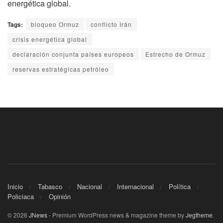
energética global.
Tags:
bloqueo Ormuz
conflicto Irán
crisis energética global
declaración conjunta países europeos
Estrecho de Ormuz
reservas estratégicas petróleo
Inicio
Tabasco
Nacional
Internacional
Política
Policiaca
Opinión
© 2026
JNews
- Premium WordPress news & magazine theme by
Jegtheme
.