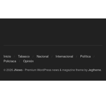
Inicio
Tabasco
Nacional
Internacional
Política
Policiaca
Opinión
© 2026
JNews
- Premium WordPress news & magazine theme by
Jegtheme
.