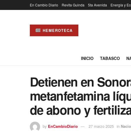
En Cambio Diario
Revita Guinda
5ta Avenida
Energía y Ec
HEMEROTECA
INICIO
TABASCO
N
Detienen en Sonora
metanfetamina líqu
de abono y fertiliz
by
EnCambioDiario
27 marzo 2025
in
Nacio