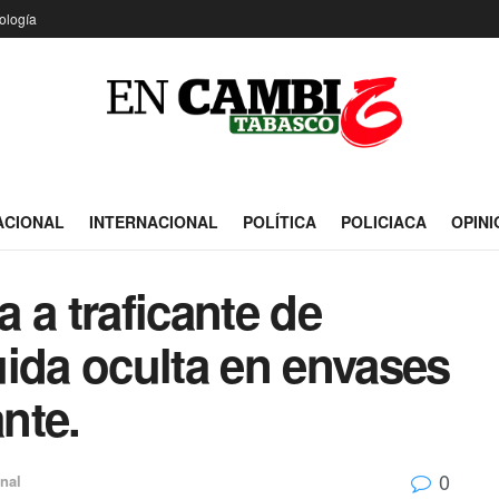
ología
ACIONAL
INTERNACIONAL
POLÍTICA
POLICIACA
OPINI
 a traficante de
ida oculta en envases
ante.
0
nal