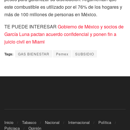
este combustible es utilizado por el 76% de los hogares y
más de 100 millones de personas en México.
TE PUEDE INTERESAR
Gobierno de México y socios de
García Luna pactan acuerdo confidencial y ponen fin a
juicio civil en Miami
Tags:
GAS BIENESTAR
Pemex
SUBSIDIO
Inicio
Tabasco
Nacional
Internacional
Política
Policiaca
Opinión