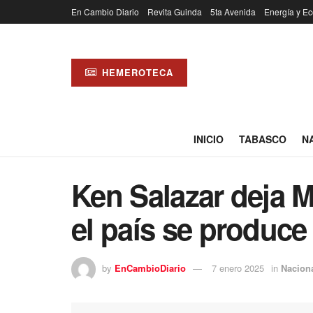
En Cambio Diario
Revita Guinda
5ta Avenida
Energía y Ec
HEMEROTECA
INICIO
TABASCO
N
Ken Salazar deja M
el país se produce 
by
EnCambioDiario
7 enero 2025
in
Nacion