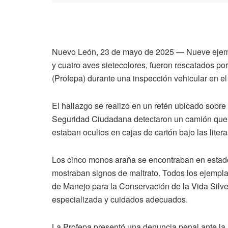
Nuevo León, 23 de mayo de 2025 — Nueve ejempla
y cuatro aves sietecolores, fueron rescatados po
(Profepa) durante una inspección vehicular en e
El hallazgo se realizó en un retén ubicado sobre
Seguridad Ciudadana detectaron un camión que tr
estaban ocultos en cajas de cartón bajo las litera
Los cinco monos araña se encontraban en estado
mostraban signos de maltrato. Todos los ejempl
de Manejo para la Conservación de la Vida Silv
especializada y cuidados adecuados.
La Profepa presentó una denuncia penal ante la 