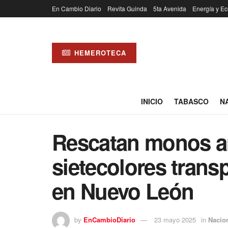
En Cambio Diario
Revita Guinda
5ta Avenida
Energía y Ec
HEMEROTECA
INICIO
TABASCO
N
Rescatan monos a
sietecolores trans
en Nuevo León
by
EnCambioDiario
23 mayo 2025
in
Nacio