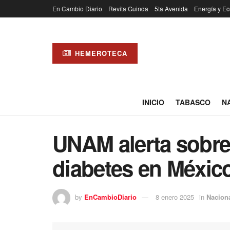
En Cambio Diario
Revita Guinda
5ta Avenida
Energía y Ec
HEMEROTECA
INICIO
TABASCO
N
UNAM alerta sobre
diabetes en Méxic
by
EnCambioDiario
8 enero 2025
in
Nacion