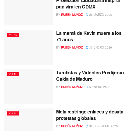
Protección Ciudadana inspira
pan viral en CDMX
BY
RUBÉN MUÑOZ
26 MARZO 2026
La mamá de Kevin muere a los
VIRAL
71 años
BY
RUBÉN MUÑOZ
30 ENERO 2026
Tarotistas y Videntes Predijeron
VIRAL
Caída de Maduro
BY
RUBÉN MUÑOZ
5 ENERO 2026
Meta restringe enlaces y desata
VIRAL
protestas globales
BY
RUBÉN MUÑOZ
30 DICIEMBRE 2025