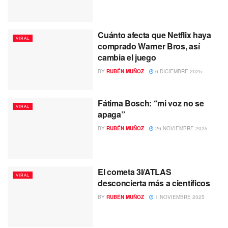
Cuánto afecta que Netflix haya
VIRAL
comprado Warner Bros, así
cambia el juego
BY
RUBÉN MUÑOZ
6 DICIEMBRE 2025
Fátima Bosch: “mi voz no se
VIRAL
apaga”
BY
RUBÉN MUÑOZ
26 NOVIEMBRE 2025
El cometa 3I/ATLAS
VIRAL
desconcierta más a científicos
BY
RUBÉN MUÑOZ
1 NOVIEMBRE 2025