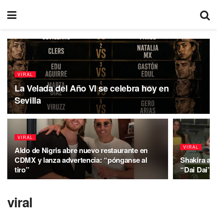
VIRAL
La Velada del Año VI se celebra hoy en
Sevilla
VIRAL
VIRAL
Aldo de Nigris abre nuevo restaurante en
CDMX y lanza advertencia: “pónganse al
Shakira an
tiro”
“Dai Dai” l
viral