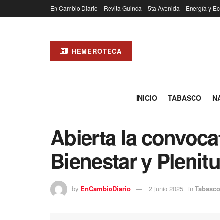
En Cambio Diario
Revita Guinda
5ta Avenida
Energía y Ec
HEMEROTECA
INICIO
TABASCO
N
Abierta la convoca
Bienestar y Plenit
by
EnCambioDiario
2 junio 2025
in
Tabasco