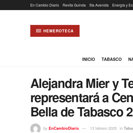
En Cambio Diario
Revita Guinda
5ta Avenida
Energía y Ec
HEMEROTECA
INICIO
TABASCO
N
Alejandra Mier y 
representará a Cen
Bella de Tabasco 
by
EnCambioDiario
13 febrero 2025
in
Taba