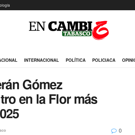
ología
ACIONAL
INTERNACIONAL
POLÍTICA
POLICIACA
OPINI
Terán Gómez
tro en la Flor más
2025
0
sco