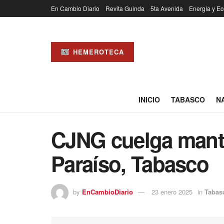
En Cambio Diario
Revita Guinda
5ta Avenida
Energía y Ec
HEMEROTECA
INICIO
TABASCO
N
CJNG cuelga mant
Paraíso, Tabasco
by
EnCambioDiario
23 enero 2025
in
Tabas