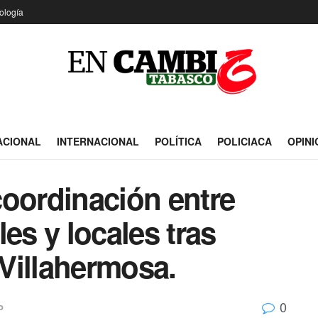
ología
ACIONAL
INTERNACIONAL
POLÍTICA
POLICIACA
OPINI
coordinación entre
es y locales tras
Villahermosa.
0
o