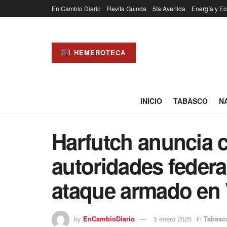
En Cambio Diario
Revita Guinda
5ta Avenida
Energía y Ec
HEMEROTECA
INICIO
TABASCO
N
Harfutch anuncia 
autoridades federal
ataque armado en 
by
EnCambioDiario
5 enero 2025
in
Tabasc