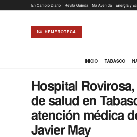
En Cambio Diario
Revita Guinda
5ta Avenida
Energía y Ec
HEMEROTECA
INICIO
TABASCO
N
Hospital Rovirosa, 
de salud en Tabas
atención médica de
Javier May