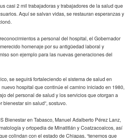
us casi 2 mil trabajadoras y trabajadores de la salud que
suarios. Aquí se salvan vidas, se restauran esperanzas y
cionó.
reconocimientos a personal del hospital, el Gobernador
n merecido homenaje por su antigüedad laboral y
iso son ejemplo para las nuevas generaciones del
o, se seguirá fortaleciendo el sistema de salud en
l nuevo hospital que continúe el camino iniciado en 1980,
ajo del personal de salud y los servicios que otorgan a
 bienestar sin salud”, sostuvo.
MSS Bienestar en Tabasco, Manuel Adalberto Pérez Lanz,
aumatología y ortopedia de Minatitlán y Coatzacoalcos, así
que colindan con el estado de Chiapas, “tenemos que