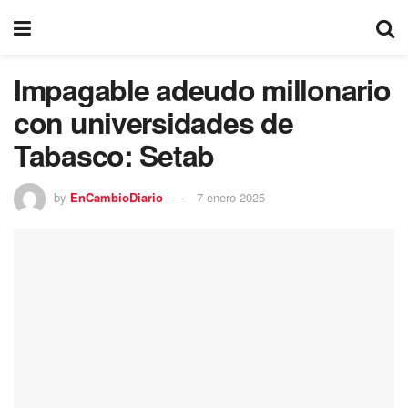
Impagable adeudo millonario
con universidades de
Tabasco: Setab
by
EnCambioDiario
7 enero 2025