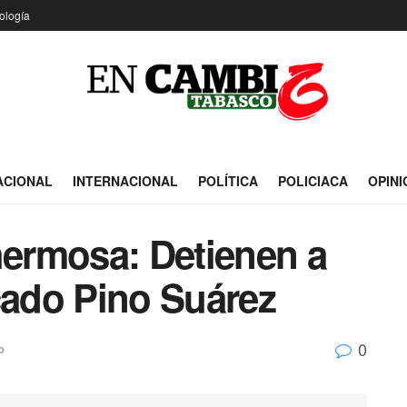
ología
ACIONAL
INTERNACIONAL
POLÍTICA
POLICIACA
OPINI
hermosa: Detienen a
cado Pino Suárez
0
o