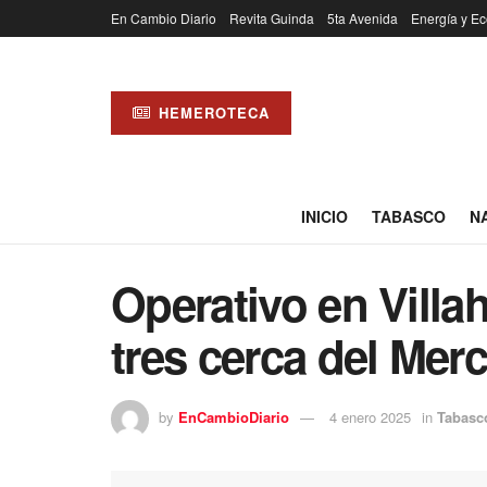
En Cambio Diario
Revita Guinda
5ta Avenida
Energía y Ec
HEMEROTECA
INICIO
TABASCO
N
Operativo en Villa
tres cerca del Mer
by
EnCambioDiario
4 enero 2025
in
Tabasc