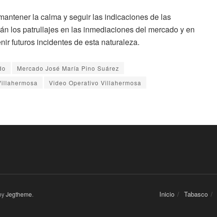
mantener la calma y seguir las indicaciones de las
án los patrullajes en las inmediaciones del mercado y en
nir futuros incidentes de esta naturaleza.
do
Mercado José María Pino Suárez
Villahermosa
Video Operativo Villahermosa
Inicio
Tabasco
by
Jegtheme
.