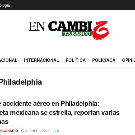
ología
ACIONAL
INTERNACIONAL
POLÍTICA
POLICIACA
OPINI
Philadelphia
 accidente aéreo en Philadelphia:
eta mexicana se estrella, reportan varias
mas
31 ENERO 2025
BIODIARIO
0