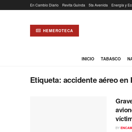
En Cambio Diario
Revita Guinda
5ta Avenida
Energía y Ec
HEMEROTECA
INICIO
TABASCO
N
Etiqueta:
accidente aéreo en 
Grave
avion
vícti
BY
ENCAM