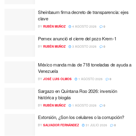
Sheinbaum firma decreto de transparencia: ejes
clave
BY
RUBÉN MUÑOZ
4 AGOSTO 2026
0
Pemex anunció el cierre del pozo Krem-1
BY
RUBÉN MUÑOZ
3 AGOSTO 2026
0
México manda más de 718 toneladas de ayuda a
Venezuela
BY
JOSÉ LUIS OLMOS
1 AGOSTO 2026
0
Sargazo en Quintana Roo 2026: inversión
histórica y biogás
BY
RUBÉN MUÑOZ
1 AGOSTO 2026
0
Extorsión, ¿Son los celulares o la corrupción?
BY
SALVADOR FERNÁNDEZ
31 JULIO 2026
0